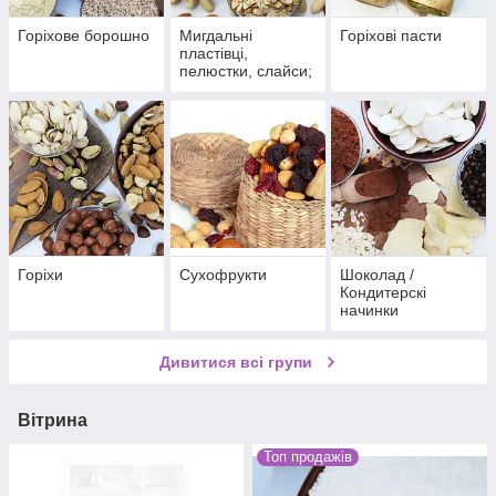
Горіхове борошно
Мигдальні
Горіхові пасти
пластівці,
пелюстки, слайси;
крихта мигдалю,
фундука,
фісташки, арахісу
Горіхи
Сухофрукти
Шоколад /
Кондитерскі
начинки
Дивитися всі групи
Вітрина
Топ продажів