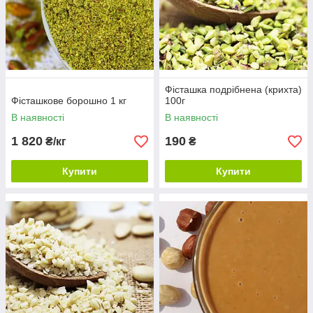
Фісташка подрібнена (крихта)
Фісташкове борошно 1 кг
100г
В наявності
В наявності
1 820
190
₴/кг
₴
Купити
Купити