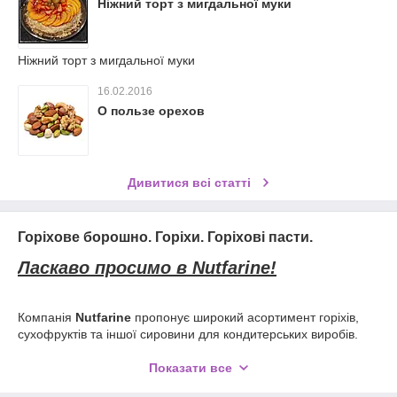
Ніжний торт з мигдальної муки
Ніжний торт з мигдальної муки
16.02.2016
О пользе орехов
Дивитися всі статті
Горіхове борошно. Горіхи. Горіхові пасти.
Ласкаво просимо в Nutfarine!
Компанія
Nutfarine
пропонує широкий асортимент горіхів,
сухофруктів та іншої сировини для кондитерських виробів.
Ще зовсім недавно мигдальне борошно в Україні було
дефіцитом, його привозили з-за кордону, і ми стали першими
Показати все
в країні, хто налагодив виробництво даного продукту.