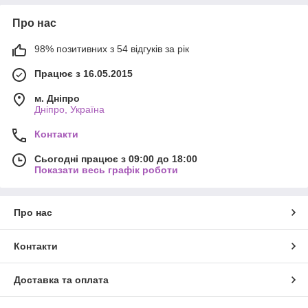
Про нас
З тих пір
Nutfarine
є регулярним постачальником сировини
для таких компаній, як «Львівська майстерня шоколаду»,
98% позитивних з 54 відгуків за рік
«Світ Кави», «Майстерня Морозива», «Академія Ектора
Браво» і ряду інших. Наші партнери та постійні покупці
Працює з 16.05.2015
високо цінують якість і доступну вартість мигдального
борошна, яке ми виробляємо.
м. Дніпро
Дніпро, Україна
Контакти
Сьогодні наш асортимент значно розширено, і крім цільних
горіхів і борошна, в каталозі також присутні:
Сьогодні працює з 09:00 до 18:00
Показати весь графік роботи
· Горіхова паста;
· Горіхові пластівці та крихта;
Про нас
· Сухофрукти;
· Крупи;
· Кондитерські начинки;
Контакти
· Шоколад і какао;
· Насіння кіноа, кунжуту, льону та інші;
· Пекарські приналежності.
Доставка та оплата