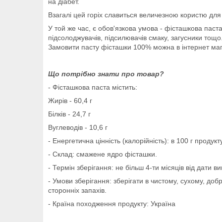
на діабет.
Взагалі цей горіх славиться величезною користю для
У той же час, є обов'язкова умова - фісташкова паста
підсолоджувачів, підсилювачів смаку, загусники тощ
Замовити пасту фісташки 100% можна в інтернет мага
Що потрібно знати про товар?
- Фісташкова паста містить:
Жирів - 60,4 г
Білків - 24,7 г
Вуглеводів - 10,6 г
- Енергетична цінність (калорійність): в 100 г продукт
- Склад: смажене ядро фісташки.
- Термін зберігання: не більш 4-ти місяців від дати в
- Умови зберігання: зберігати в чистому, сухому, до
сторонніх запахів.
- Країна походження продукту: Україна