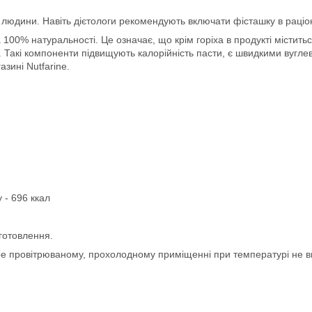
 людини. Навіть дієтологи рекомендують включати фісташку в раціон
 100% натуральності. Це означає, що крім горіха в продукті міститьс
о. Такі компоненти підвищують калорійність пасти, є швидкими вугл
зині Nutfarine.
у - 696 ккал
иготовлення.
бре провітрюваному, прохолодному приміщенні при температурі не вищ