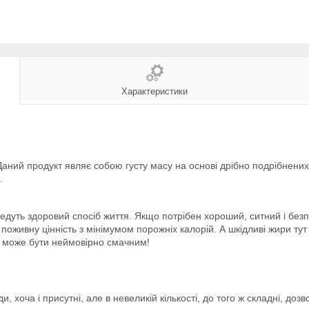
Характеристики
Даний продукт являє собою густу масу на основі дрібно подрібнених 
.
дуть здоровий спосіб життя. Якщо потрібен хороший, ситний і безпе
оживну цінність з мінімумом порожніх калорій. А шкідливі жири тут і
 може бути неймовірно смачним!
, хоча і присутні, але в невеликій кількості, до того ж складні, д