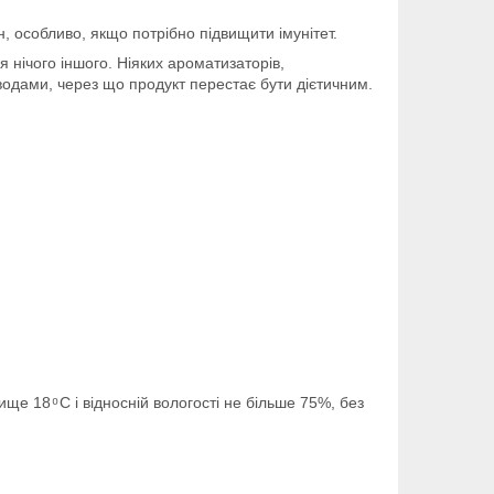
, особливо, якщо потрібно підвищити імунітет.
я нічого іншого. Ніяких ароматизаторів,
еводами, через що продукт перестає бути дієтичним.
е 18 ͦ С і відносній вологості не більше 75%, без