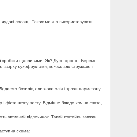
е чудові ласощі. Також можна використовувати
 і зробити щасливими. Як? Дуже просто. Беремо
о зверху сухофруктами, кокосовою стружкою і
 Додаємо базилік, оливкова олія і трохи пармезану.
ир і фісташкову пасту. Відмінне блюдо хоч на свято,
ять активний відпочинок. Такий коктейль завжди
наступна схема: