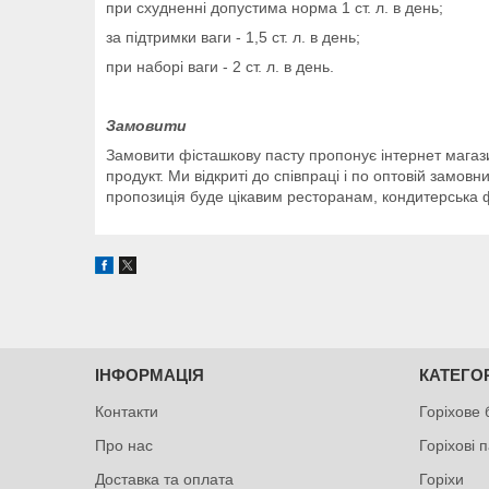
при схудненні допустима норма 1 ст. л. в день;
за підтримки ваги - 1,5 ст. л. в день;
при наборі ваги - 2 ст. л. в день.
Замовити
Замовити фісташкову пасту пропонує інтернет магази
продукт. Ми відкриті до співпраці і по оптовій замо
пропозиція буде цікавим ресторанам, кондитерська 
ІНФОРМАЦІЯ
КАТЕГОР
Контакти
Горіхове
Про нас
Горіхові 
Доставка та оплата
Горіхи