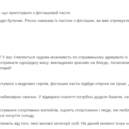
- що приготувати з фісташовой пасти.
родні булочки. Рясно намазав їх пастою з фісташки, ви вже отримуєт
 У вас з'являється чудова можливість по-справжньому здивувати їх
отримати однорідну масу, викладаємо красиво на блюдо, посипаєм
товий!
тувати з кедрових горіхів, фісташка паста підійде нітрохи не гірше.
 неймовірно смачно. У відварені спагетті потрібно додати базилік, с
отування спортивних коктейлів, оцінять спортсмени і люди, які любл
ься почуття голоду.
ить від того, якої вагової категорії осіб. На даний момент існує 