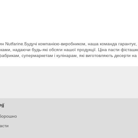
н Nutfarine.Будучі компанією-виробником, наша команда гарантує, 
вниками, надаючи будь-які обсяги нашої продукції. Ціна пасти фісташ
фабрикам, супермаркетам і кулінарам, які виготовляють десерти на
ІЇ
 борошно
пасти