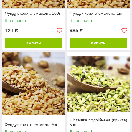
Фундук крихта смажена 100г
Фундук крихта смажена 1кг
В наявності
В наявності
121
985
₴
₴
Купити
Купити
Фісташка подрібнена (крихта)
Фундук крихта смажена 5кг
5 кг
В наявності
В наявності