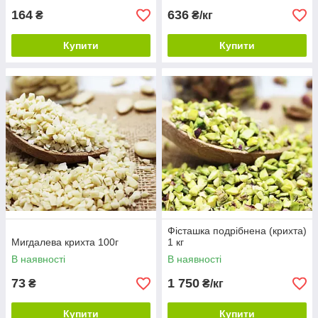
164
636
₴
₴/кг
Купити
Купити
Фісташка подрібнена (крихта)
Мигдалева крихта 100г
1 кг
В наявності
В наявності
73
1 750
₴
₴/кг
Купити
Купити