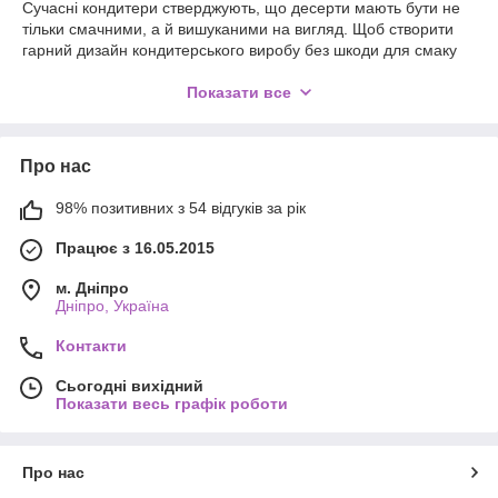
Сучасні кондитери стверджують, що десерти мають бути не
тільки смачними, а й вишуканими на вигляд. Щоб створити
гарний дизайн кондитерського виробу без шкоди для смаку
та корисних властивостей, варто купити пластівці мигдалю -
унікальний продукт із ядер мигдалевого горіха, розділених на
Показати все
тонкі пластинки.
Як пелюстки мигдалеві застосовуються
в кулінарії
Про нас
Мигдальні пластівці підходять для приготування та
98% позитивних з 54 відгуків за рік
прикрашання найрізноманітніших страв і кондитерських
Працює з 16.05.2015
виробів. З тонких мигдальних слайсів роблять хрусткі
начинки, готують мигдалеве борошно, декорують кекси,
м. Дніпро
пироги, паски, мафіни та торти, включно з популярними
Дніпро, Україна
медівниками та "Наполеонами". Для посилення смаку і
надання горіховим пелюсткам красивого кольору їх можна
Контакти
обсмажувати за температури 160°С.
Мигдаль - популярний горіх, який вживають як снек або
Сьогодні вихідний
Показати весь графік роботи
використовують як інгредієнт для різних страв. Оскільки
мигдальні ядра досить тверді, розжовувати їх цілком нелегко.
А ось розрізані на пластинки та підсушені або підсмажені,
вони перетворюються на пластівці - смачні та хрусткі.
Про нас