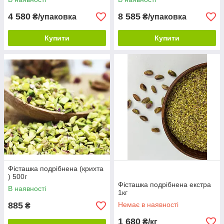
4 580
8 585
₴/упаковка
₴/упаковка
Купити
Купити
Фісташка подрібнена (крихта
) 500г
Фісташка подрібнена екстра
В наявності
1кг
885
Немає в наявності
₴
1 680
₴/кг