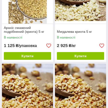
Арахіс смажений
подрібнений (крихта) 5 кг
Мигдалева крихта 5 кг
В наявності
В наявності
1 125
2 925
₴/упаковка
₴/кг
Купити
Купити