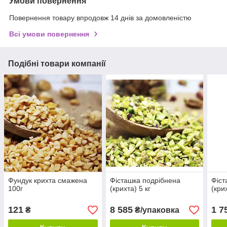
Умови повернення
Повернення товару впродовж 14 днів за домовленістю
Всі умови повернення
Подібні товари компанії
Фундук крихта смажена
Фісташка подрібнена
Фіст
100г
(крихта) 5 кг
(кри
121
8 585
1 7
₴
₴/упаковка