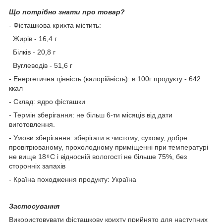
Що потрібно знати про товар?
- Фісташкова крихта містить:
Жирів - 16,4 г
Білків - 20,8 г
Вуглеводів - 51,6 г
- Енергетична цінність (калорійність): в 100г продукту - 642
ккал
- Склад: ядро фісташки
- Термін зберігання: не більш 6-ти місяців від дати
виготовлення.
- Умови зберігання: зберігати в чистому, сухому, добре
провітрюваному, прохолодному приміщенні при температурі
не вище 18 ͦ С і відносній вологості не більше 75%, без
сторонніх запахів
- Країна походження продукту: Україна
Застосування
Використовувати фісташкову крихту прийнято для наступних