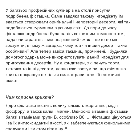
У багатьох професійних кулінарів на столі присутня
подрібнена фісташка. Саме завдяки такому інгредієнту їм
вдається створювати оригінальні і неповторні десерти, які так
подобаються гурманам в усьому світі. До пори до часу
фісташка подрібнена була навіть секретним компонентом,
надаючи страві ні з чим незрівняний смак. І ніхто не міг
зрозуміти, в чому ж загадка, чому той чи інший десерт такий
особливий? Але тепер завіса таємниці прочинені, і будь-яка
домогосподарка може використовувати даний інгредієнт для
приготування десертів. Ну а кондитери, які печуть торти,
тістечка та інші десерти, давно вже зрозуміли, що фісташка
крихта покращує не тільки смак страви, але і її естетичні
якості.
Чим корисна крихта?
Ядро фісташки містить велику кількість марганцю, міді і
фосфору, а також калій і магній. Відносно вітамінів фісташки
багаті вітамінами групи В, особливо В6. ... Фісташки цінуються
і за їх антиоксидантні якості, які забезпечуються фенольними
сполуками і змістом вітаміну Е.