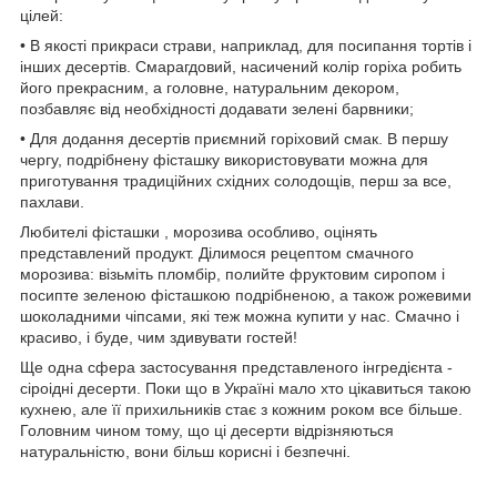
цілей:
• В якості прикраси страви, наприклад, для посипання тортів і
інших десертів. Смарагдовий, насичений колір горіха робить
його прекрасним, а головне, натуральним декором,
позбавляє від необхідності додавати зелені барвники;
• Для додання десертів приємний горіховий смак. В першу
чергу, подрібнену фісташку використовувати можна для
приготування традиційних східних солодощів, перш за все,
пахлави.
Любителі фісташки , морозива особливо, оцінять
представлений продукт. Ділимося рецептом смачного
морозива: візьміть пломбір, полийте фруктовим сиропом і
посипте зеленою фісташкою подрібненою, а також рожевими
шоколадними чіпсами, які теж можна купити у нас. Смачно і
красиво, і буде, чим здивувати гостей!
Ще одна сфера застосування представленого інгредієнта -
сіроідні десерти. Поки що в Україні мало хто цікавиться такою
кухнею, але її прихильників стає з кожним роком все більше.
Головним чином тому, що ці десерти відрізняються
натуральністю, вони більш корисні і безпечні.