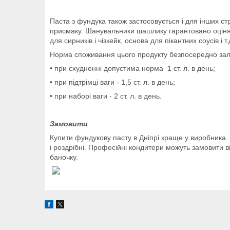
Паста з фундука також застосовується і для інших ст
присмаку. Шанувальники шашлику гарантовано оцінят
для сирників і чізкейк, основа для пікантних соусів і т.
Норма споживання цього продукту безпосередно залежи
• при схудненні допустима норма 1 ст. л. в день;
• при підтрімці ваги - 1,5 ст. л. в день;
• при наборі ваги - 2 ст. л. в день.
Замовити
Купити фундукову пасту в Дніпрі краще у виробника. Це
і роздрібні. Професійні кондитери можуть замовити в
баночку.