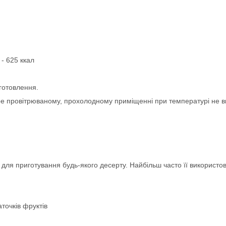
 - 625 ккал
иготовлення.
бре провітрюваному, прохолодному приміщенні при температурі не вищ
е для приготування будь-якого десерту. Найбільш часто її використо
точків фруктів