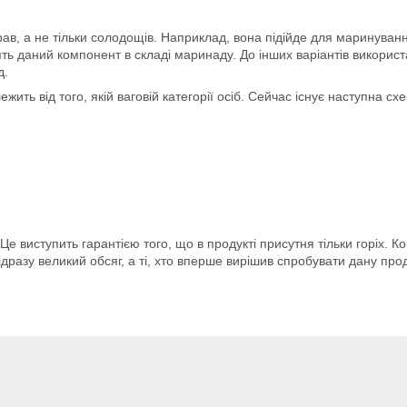
рав, а не тільки солодощів. Наприклад, вона підійде для маринуван
ь даний компонент в складі маринаду. До інших варіантів використ
д.
ть від того, якій ваговій категорії осіб. Сейчас існує наступна сх
 виступить гарантією того, що в продукті присутня тільки горіх. Ком
ідразу великий обсяг, а ті, хто вперше вирішив спробувати дану пр