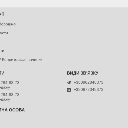
ІЇ
 борошно
пасти
ти
/ Кондитерські начинки
+380962848373
 284-83-73
родажу
+380672348373
 284-83-73
родажу