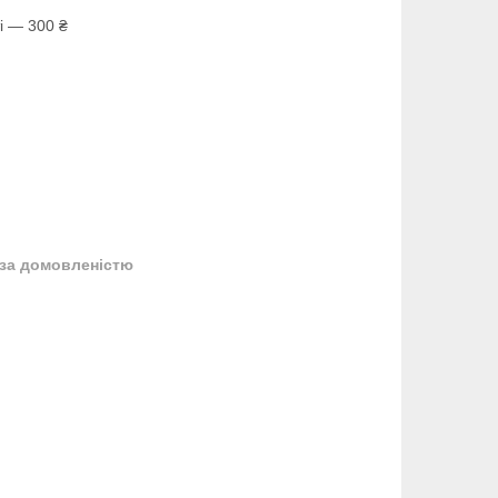
і — 300 ₴
за домовленістю