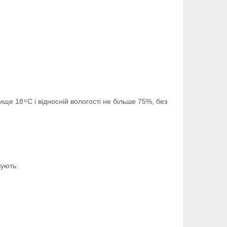
е 18 ͦ С і відносній вологості не більше 75%, без
вують: