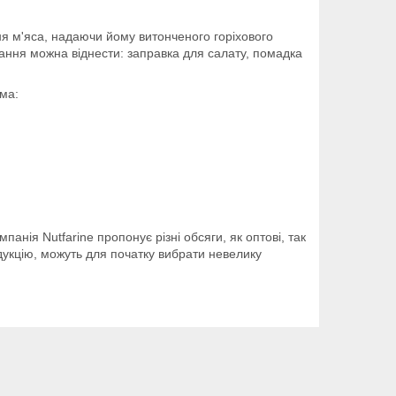
ня м'яса, надаючи йому витонченого горіхового
ання можна віднести: заправка для салату, помадка
ема:
панія Nutfarine пропонує різні обсяги, як оптові, так
одукцію, можуть для початку вибрати невелику