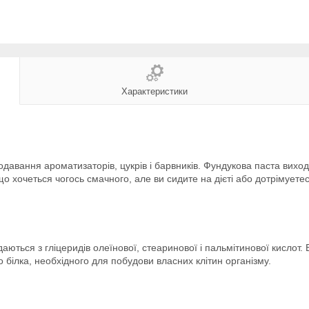
Характеристики
одавання ароматизаторів, цукрів і барвників. Фундукова паста вихо
о хочеться чогось смачного, але ви сидите на дієті або дотрімуетес
адаються з гліцеридів олеїнової, стеаринової і пальмітинової кислот
то білка, необхідного для побудови власних клітин організму.