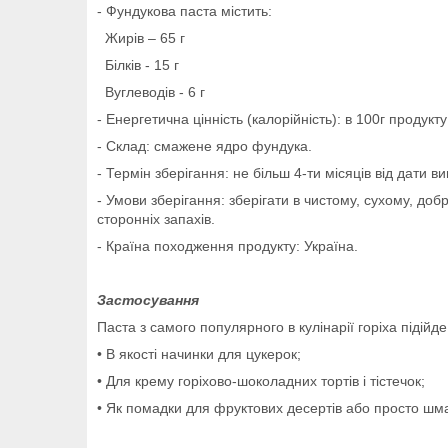
- Фундукова паста містить:
Жирів – 65 г
Білків - 15 г
Вуглеводів - 6 г
- Енергетична цінність (калорійність): в 100г продукту
- Склад: смажене ядро фундука.
- Термін зберігання: не більш 4-ти місяців від дати в
- Умови зберігання: зберігати в чистому, сухому, до
сторонніх запахів.
- Країна походження продукту: Україна.
Застосування
Паста з самого популярного в кулінарії горіха підійд
• В якості начинки для цукерок;
• Для крему горіхово-шоколадних тортів і тістечок;
• Як помадки для фруктових десертів або просто шма