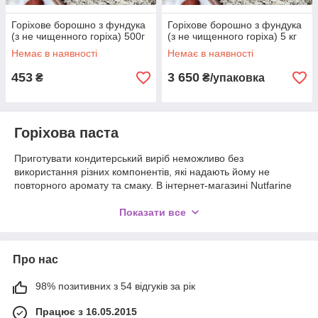
Горіхове борошно з фундука
Горіхове борошно з фундука
(з не чищенного горіха) 500г
(з не чищенного горіха) 5 кг
Немає в наявності
Немає в наявності
453
3 650
₴
₴/упаковка
Горіхова паста
Приготувати кондитерський виріб неможливо без
використання різних компонентів, які надають йому не
повторного аромату та смаку. В інтернет-магазині Nutfarine
можна купити горіхове борошно та іншу продукцію для
кондитерів. Висока якість товарів і прийнятні ціни, приємно
Показати все
здивують кожного клієнта.
Особливості виготовлення горіхового
борошна
Про нас
Щоб приготувати хороше борошно, важливо вибирати горіхи
98% позитивних з 54 відгуків за рік
високої якості. Сировина має бути чистою, без шкірки та
Працює з 16.05.2015
плівок. Після горіхи підсушують, адже олія, яка в них