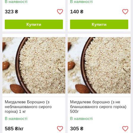
В наявності
В наявності
323
140
₴
₴
Купити
Купити
Мигдалеве Борошно (з
Мигдалеве борошно (з не
небланшованого сирого
бланшованого сирого горіха)
горіха) 1 кг
500г
В наявності
В наявності
585
305
₴/кг
₴