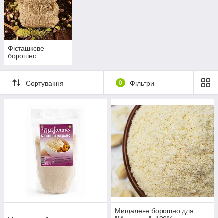
Фісташкове
борошно
Сортування
0
Фільтри
Мигдалеве борошно для