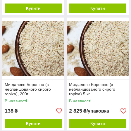
Купити
Купити
Мигдалеве Борошно (з
Мигдалеве Борошно (з
небланшованого сирого
небланшованого сирого
горіха), 200г
горіха) 5 кг
В наявності
В наявності
138
2 825
₴
₴/упаковка
Купити
Купити