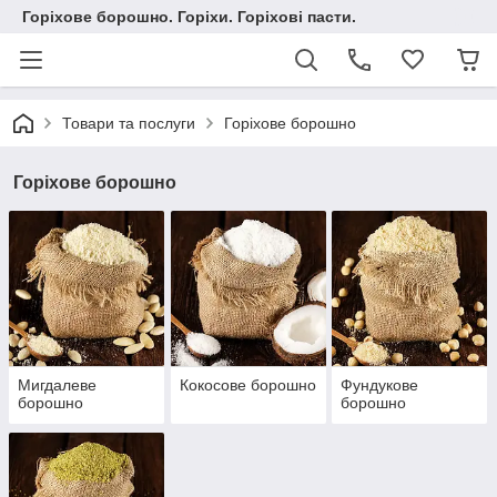
Горіхове борошно. Горіхи. Горіхові пасти.
Товари та послуги
Горіхове борошно
Горіхове борошно
Мигдалеве
Кокосове борошно
Фундукове
борошно
борошно