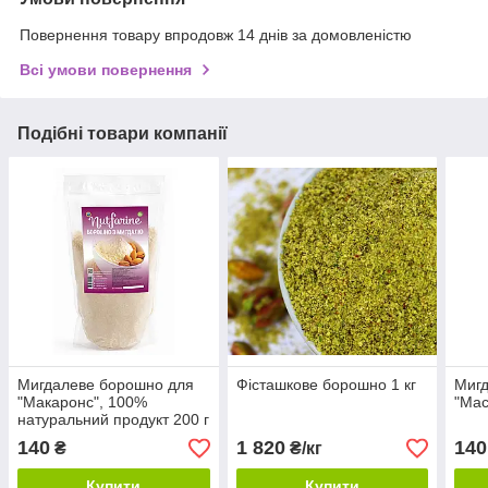
Повернення товару впродовж 14 днів за домовленістю
Всі умови повернення
Подібні товари компанії
Мигдалеве борошно для
Фісташкове борошно 1 кг
Миг
"Макаронс", 100%
"Mac
натуральний продукт 200 г
140
1 820
140
₴
₴/кг
Купити
Купити