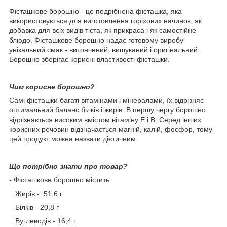
Фісташкове борошно - це подрібнена фісташка, яка
використовується для виготовлення горіхових начинок, як
добавка для всіх видів тіста, як прикраса і як самостійне
блюдо. Фісташкове борошно надає готовому виробу
унікальний смак - витончений, вишуканий і оригінальний.
Борошно зберігає корисні властивості фісташки.
Чим корисне борошно?
Самі фісташки багаті вітамінами і мінералами, їх відрізняє
оптимальний баланс білків і жирів. В першу чергу борошно
відрізняється високим вмістом вітаміну Е і B. Серед інших
корисних речовин відзначається магній, калій, фосфор, тому
цей продукт можна назвати дієтичним.
Що потрібно знати про товар?
- Фісташкове борошно містить:
Жирів - 51,6 г
Білків - 20,8 г
Вуглеводів - 16,4 г