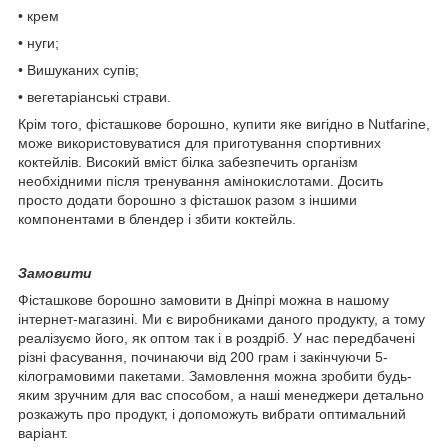
• крем
• нуги;
• Вишуканих супів;
• вегетаріанські страви.
Крім того, фісташкове борошно, купити яке вигідно в Nutfarine,
може використовуватися для приготування спортивних
коктейлів. Високий вміст білка забезпечить організм
необхідними після тренування амінокислотами. Досить
просто додати борошно з фісташок разом з іншими
компонентами в блендер і збити коктейль.
Замовити
Фісташкове борошно замовити в Дніпрі можна в нашому
інтернет-магазині. Ми є виробниками даного продукту, а тому
реалізуємо його, як оптом так і в роздріб. У нас передбачені
різні фасування, починаючи від 200 грам і закінчуючи 5-
кілограмовими пакетами. Замовлення можна зробити будь-
яким зручним для вас способом, а наші менеджери детально
розкажуть про продукт, і допоможуть вибрати оптимальний
варіант.