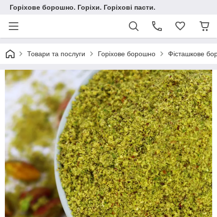
Горіхове борошно. Горіхи. Горіхові пасти.
Товари та послуги
Горіхове борошно
Фісташкове бо