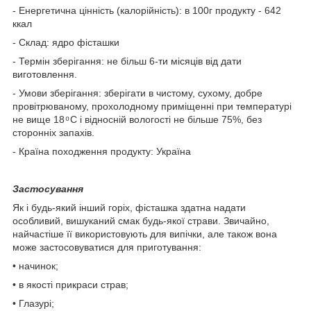
- Енергетична цінність (калорійність): в 100г продукту - 642
ккал
- Склад: ядро фісташки
- Термін зберігання: не більш 6-ти місяців від дати
виготовлення.
- Умови зберігання: зберігати в чистому, сухому, добре
провітрюваному, прохолодному приміщенні при температурі
не вище 18 ͦ С і відносній вологості не більше 75%, без
сторонніх запахів.
- Країна походження продукту: Україна
Застосування
Як і будь-який інший горіх, фісташка здатна надати
особливий, вишуканий смак будь-якої страви. Звичайно,
найчастіше її використовують для випічки, але також вона
може застосовуватися для приготування:
• начинок;
• в якості прикраси страв;
• Глазурі;