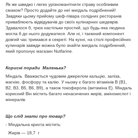
Як же швидко і легко урізноманітнити страву особливим
смаком? Просто додайте до неї мигдаль подрібнений!
Завдяки цьому прийому шеф-півара солідних ресторанів
приваблюють відвідувачів до своїх кулінарних шедеврів.
Здавалося б, трюк настільки простий, що будь-яка людина
могла б до нього додуматися. Але ні, і таємний компонент
довгий час тримався в секреті. На кухні, на столі професійних
кулинарів завжди можна було знайти мигдаль подрібнений,
який пропонує магазин Nutfarine.
Корисні поради Маленька?
Міндаль Вважається чудовим джерелом кальцію, заліза,
магнію, фосфору та калію. У ньому є багато вітамінів В (В1,
В2, В3, В5, В6, В9), а також токоферола (витаміна Е). Міндаль
корисний Він містить багато ненасичених жирів, амінокислот і
мінералів.
Що слід знати про товар?
- Міндальна крихта містить:
Жирів — 18,7 г