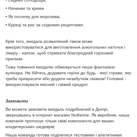
• Начинки та креми.
• Як посипку для морозива;
• Куриці та рис за східними рецептами.
Крім того, мигдаль розмелений також може
використовуватися для виготовлення алкогольних наточок і
лікеру - напою, щоб отримати благородний горіховий
присмак.
Тому товчення мигдалю обмежується лише фантазією
кулінара. Не бійтесь додавати горіхи до будь - якої страви, яку
треба прикрасити або додати незабутнім смаком! Головне -
використовувати якісний і свіжий продукт.
Замовити
Ви можете замовити мигдаль подрібнений в Дніпрі,
звернувшись в інтернет магазин Nutfarine. Як виробник, наша
компанія пропонує тільки свіжі компоненти для ваших
кондитерських шедеврів.
Наша команда готова поділитися тестовими і апетитними