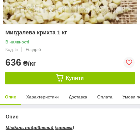
Мигдалева крихта 1 кг
В наявності
Код: 5
Роздріб
636
₴/кг
Купити
Опис
Характеристики
Доставка
Оплата
Умови п
Опис
Міндаль подрібнений (крошка)