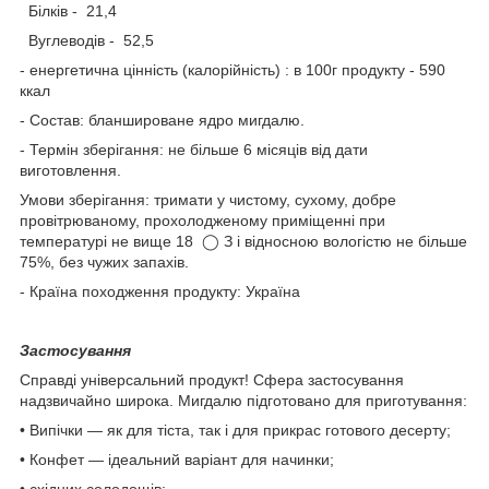
Білків - 21,4
Вуглеводів - 52,5
- енергетична цінність (калорійність) : в 100г продукту - 590
ккал
- Состав: бланшироване ядро мигдалю.
- Термін зберігання: не більше 6 місяців від дати
виготовлення.
Умови зберігання: тримати у чистому, сухому, добре
провітрюваному, прохолодженому приміщенні при
температурі не вище 18 ◯ З і відносною вологістю не більше
75%, без чужих запахів.
- Країна походження продукту: Україна
Застосування
Справді універсальний продукт! Сфера застосування
надзвичайно широка. Мигдалю підготовано для приготування:
• Випічки — як для тіста, так і для прикрас готового десерту;
• Конфет — ідеальний варіант для начинки;
• східних солодощів;