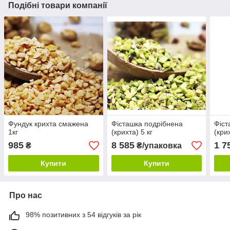
Подібні товари компанії
Фундук крихта смажена
Фісташка подрібнена
Фіст
1кг
(крихта) 5 кг
(кри
985
8 585
1 7
₴
₴/упаковка
Купити
Купити
Про нас
98% позитивних з 54 відгуків за рік