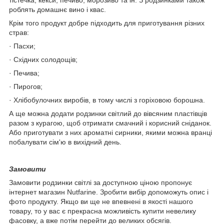
роблять домашнє вино і квас.
Крім того продукт добре підходить для приготування різних
страв:
· Пасхи;
· Східних солодощів;
· Печива;
· Пирогов;
· Хлібобулочних виробів, в тому числі з горіховою борошна.
А ще можна додати родзинки світлий до вівсяним пластівців
разом з курагою, щоб отримати смачний і корисний сніданок.
Або приготувати з них ароматні сирники, якими можна вранці
побалувати сім'ю в вихідний день.
Замовити
Замовити родзинки світлі за доступною ціною пропонує
інтернет магазин Nutfarine. Зробити вибір допоможуть опис і
фото продукту. Якщо ви ще не впевнені в якості нашого
товару, то у вас є прекрасна можливість купити невелику
фасовку, а вже потім перейти до великих обсягів.