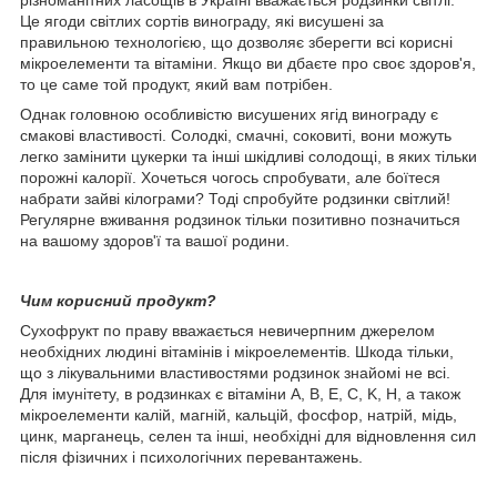
Це ягоди світлих сортів винограду, які висушені за
правильною технологією, що дозволяє зберегти всі корисні
мікроелементи та вітаміни. Якщо ви дбаєте про своє здоров'я,
то це саме той продукт, який вам потрібен.
Однак головною особливістю висушених ягід винограду є
смакові властивості. Солодкі, смачні, соковиті, вони можуть
легко замінити цукерки та інші шкідливі солодощі, в яких тільки
порожні калорії. Хочеться чогось спробувати, але боїтеся
набрати зайві кілограми? Тоді спробуйте родзинки світлий!
Регулярне вживання родзинок тільки позитивно позначиться
на вашому здоров'ї та вашої родини.
Чим корисний продукт?
Сухофрукт по праву вважається невичерпним джерелом
необхідних людині вітамінів і мікроелементів. Шкода тільки,
що з лікувальними властивостями родзинок знайомі не всі.
Для імунітету, в родзинках є вітаміни A, В, E, C, K, H, а також
мікроелементи калій, магній, кальцій, фосфор, натрій, мідь,
цинк, марганець, селен та інші, необхідні для відновлення сил
після фізичних і психологічних перевантажень.