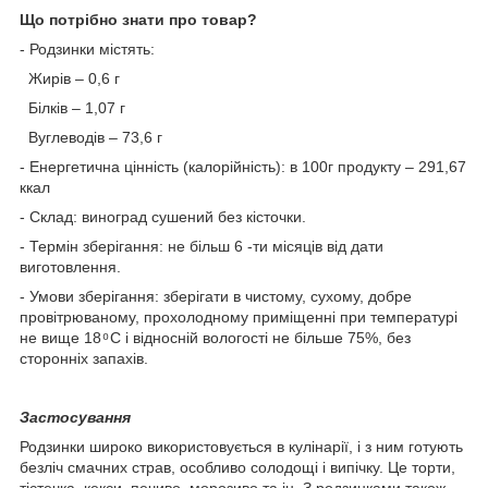
Що потрібно знати про товар?
- Родзинки містять:
Жирів – 0,6 г
Білків – 1,07 г
Вуглеводів – 73,6 г
- Енергетична цінність (калорійність): в 100г продукту – 291,67
ккал
- Склад: виноград сушений без кісточки.
- Термін зберігання: не більш 6 -ти місяців від дати
виготовлення.
- Умови зберігання: зберігати в чистому, сухому, добре
провітрюваному, прохолодному приміщенні при температурі
не вище 18 ͦ С і відносній вологості не більше 75%, без
сторонніх запахів.
Застосування
Родзинки широко використовується в кулінарії, і з ним готують
безліч смачних страв, особливо солодощі і випічку. Це торти,
тістечка, кекси, печиво, морозиво та ін. З родзинками також