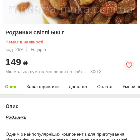
Родзинки світлі 500 г
Немає в наявності
Код: 269
Роздріб
149
₴
Мінімальна сума замовлення на сайті — 300 ₴
Опис
Характеристики
Доставка
Оплата
Умови п
Опис
Родзинки
Одним з найпопулярніших компонентів для приготування
різноманітних ласощів в Україні вважається родзинки світлі.