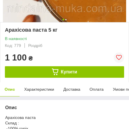
Арахісова паста 5 кг
В наявності
Код: 779
Роздріб
1 100
₴
Купити
Опис
Характеристики
Доставка
Оплата
Умови п
Опис
Арахісова паста
Склад :
-100% горіх.