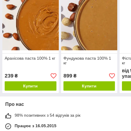
Арахісова паста 100% 1 кг
Фундукова паста 100% 1
Фіст
кг
кг
від
239
899
₴
₴
упа
Купити
Купити
Про нас
98% позитивних з 54 відгуків за рік
Працює з 16.05.2015