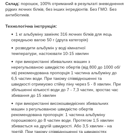
Склад:
порошок, 100% отриманий в результаті зневоднення
рідких яєчних білків, без інших інгредієнтів. Без ГМО. Без
антибіотиків.
Технологічна інструкція:
1 кг альбуміну заміняє 316 яєчних білків для яєць
середньою вагою 50 г (друга категорія)
розводити альбумін у воді кімнатної
температури, настоювати 10-15 хвилин
при використанні збивальних машин з
нерегульованою швидкістю обертів (від 800 до 1000 об/
хв) рекомендована пропорція 1 частина альбуміну до
6,5 частин води. При такому співвідношенні та
швидкості отримуємо стійку піну через 5 - 8 хвилин. При
збільшенні кількості води до 7 - 7,3 частин, зростає час
збивання до 15 хвилин
при використанні високошвидкісних збивальних
машин з регульованою швидкістю обертів
рекомендована пропорція: 1 частина альбуміну
порошкового до 8 частин води. Протягом 1,5 хвилин
збивається на другій швидкості. Або 3,5 хвилин - на
третій. При такому співвідношенні та швидкостях