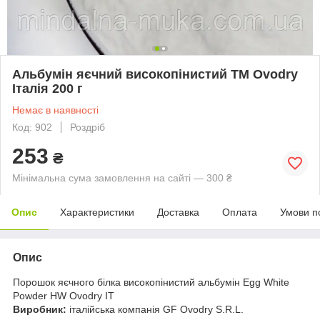
Альбумін яєчний високопінистий ТМ Ovodry
Італія 200 г
Немає в наявності
Код: 902
Роздріб
253
₴
Мінімальна сума замовлення на сайті — 300 ₴
Опис
Характеристики
Доставка
Оплата
Умови п
Опис
Порошок яєчного білка високопінистий альбумін Egg White
Powder HW Ovodry IT
Виробник:
італійська компанія GF Ovodry S.R.L.