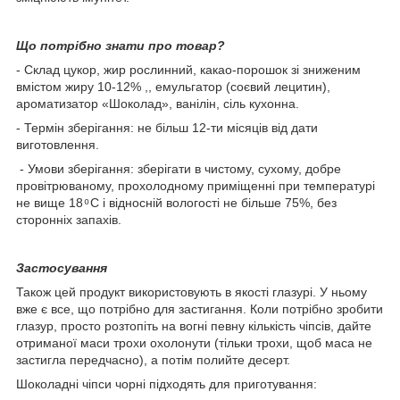
Що потрібно знати про товар?
- Склад цукор, жир рослинний, какао-порошок зі зниженим
вмістом жиру 10-12% ,, емульгатор (соєвий лецитин),
ароматизатор «Шоколад», ванілін, сіль кухонна.
- Термін зберігання: не більш 12-ти місяців від дати
виготовлення.
- Умови зберігання: зберігати в чистому, сухому, добре
провітрюваному, прохолодному приміщенні при температурі
не вище 18 ͦ С і відносній вологості не більше 75%, без
сторонніх запахів.
Застосування
Також цей продукт використовують в якості глазурі. У ньому
вже є все, що потрібно для застигання. Коли потрібно зробити
глазур, просто розтопіть на вогні певну кількість чіпсів, дайте
отриманої маси трохи охолонути (тільки трохи, щоб маса не
застигла передчасно), а потім полийте десерт.
Шоколадні чіпси чорні підходять для приготування: