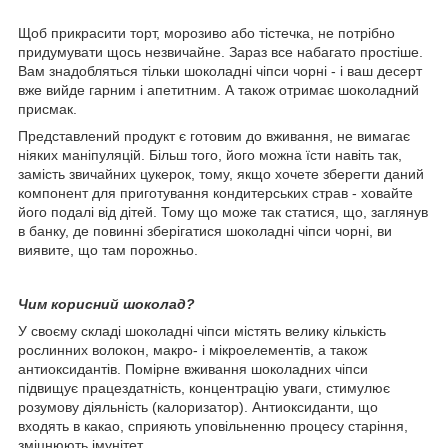
Щоб прикрасити торт, морозиво або тістечка, не потрібно
придумувати щось незвичайне. Зараз все набагато простіше.
Вам знадобляться тільки шоколадні чіпси чорні - і ваш десерт
вже вийде гарним і апетитним. А також отримає шоколадний
присмак.
Представлений продукт є готовим до вживання, не вимагає
ніяких маніпуляцій. Більш того, його можна їсти навіть так,
замість звичайних цукерок, тому, якщо хочете зберегти даний
компонент для приготування кондитерських страв - ховайте
його подалі від дітей. Тому що може так статися, що, заглянув
в банку, де повинні зберігатися шоколадні чіпси чорні, ви
виявите, що там порожньо.
Чим корисний шоколад?
У своєму складі шоколадні чіпси містять велику кількість
рослинних волокон, макро- і мікроелементів, а також
антиоксидантів. Помірне вживання шоколадних чіпси
підвищує працездатність, концентрацію уваги, стимулює
розумову діяльність (калоризатор). Антиоксиданти, що
входять в какао, сприяють уповільненню процесу старіння,
зміцнюють імунітет.