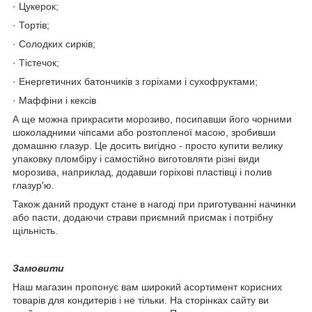
· Цукерок;
· Тортів;
· Солодких сирків;
· Тістечок;
· Енергетичних батончиків з горіхами і сухофруктами;
· Маффіни і кексів
А ще можна прикрасити морозиво, посипавши його чорними
шоколадними чіпсами або розтопленої масою, зробивши
домашню глазур. Це досить вигідно - просто купити велику
упаковку пломбіру і самостійно виготовляти різні види
морозива, наприклад, додавши горіхові пластівці і полив
глазур'ю.
Також даний продукт стане в нагоді при приготуванні начинки
або пасти, додаючи страви приємний присмак і потрібну
щільність.
Замовити
Наш магазин пропонує вам широкий асортимент корисних
товарів для кондитерів і не тільки. На сторінках сайту ви