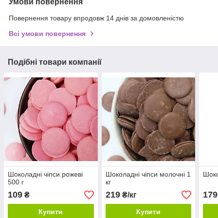
Умови повернення
Повернення товару впродовж 14 днів за домовленістю
Всі умови повернення
Подібні товари компанії
Шоколадні чіпси рожеві
Шоколадні чіпси молочні 1
Шоко
500 г
кг
109
219
179
₴
₴/кг
Купити
Купити