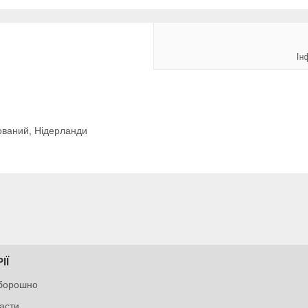
Ін
зований, Нідерланди
ІЇ
 борошно
пасти