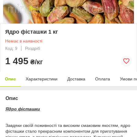
Ядро фісташки 1 кг
Немає в наявності
Код: 9
Роздріб
1 495
₴/кг
Опис
Характеристики
Доставка
Оплата
Умови п
Опис
Ядро фісташки
Завдяки своїй поживності та високим смаковим якостям, ядро
фісташки стало прекрасним компонентом для приготування
різних страв, а також відмінним перекусом. Купуючи такий