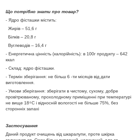
Що потрібно знати про товар?
- Ядро фісташки містить:
Жирів – 51,6 г
Білків – 20,8 г
Вуглеводів – 16,4 г
- Енергетична цінність (калорійність): в 100г продукту – 642
ккал
- Склад: ядро фісташки.
- Термін зберігання: не більш 6 -ти місяців від дати
виготовлення.
- Умови зберігання: зберігати в чистому, сухому, добре
провітрюваному, прохолодному приміщенні при температурі
не вище 18 ͦ С і відносній вологості не більше 75%, без
сторонніх запахі
Застосування
Даний продукт очищень від шкаралупи, проте шкірка
залишається. Смак більш виразний, насичений, але за