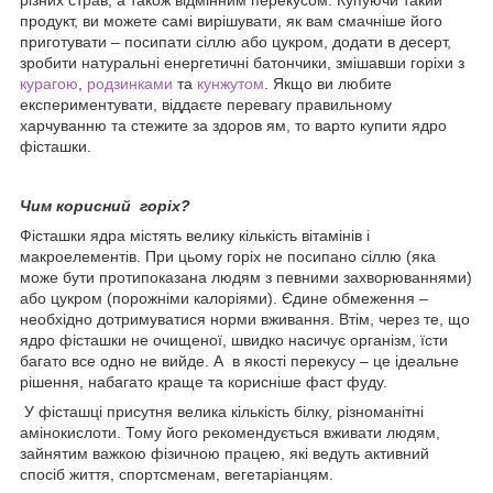
продукт, ви можете самі вирішувати, як вам смачніше його
приготувати – посипати сіллю або цукром, додати в десерт,
зробити натуральні енергетичні батончики, змішавши горіхи з
курагою
,
родзинками
та
кунжутом
. Якщо ви любите
експериментувати, віддаєте перевагу правильному
харчуванню та стежите за здоров ям, то варто купити ядро
фісташки.
Чим корисний горіх?
Фісташки ядра містять велику кількість вітамінів і
макроелементів. При цьому горіх не посипано сіллю (яка
може бути протипоказана людям з певними захворюваннями)
або цукром (порожніми калоріями). Єдине обмеження –
необхідно дотримуватися норми вживання. Втім, через те, що
ядро фісташки не очищеної, швидко насичує організм, їсти
багато все одно не вийде. А в якості перекусу – це ідеальне
рішення, набагато краще та корисніше фаст фуду.
У фісташці присутня велика кількість білку, різноманітні
амінокислоти. Тому його рекомендується вживати людям,
зайнятим важкою фізичною працею, які ведуть активний
спосіб життя, спортсменам, вегетаріанцям.