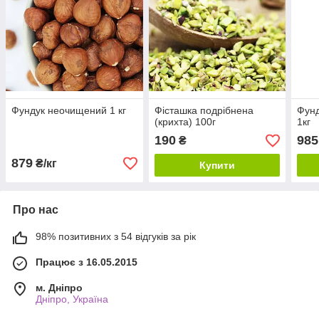
Фундук неочищений 1 кг
Фісташка подрібнена
Фунд
(крихта) 100г
1кг
190
985
₴
879
₴/кг
Купити
Про нас
98% позитивних з 54 відгуків за рік
Працює з 16.05.2015
м. Дніпро
Дніпро, Україна